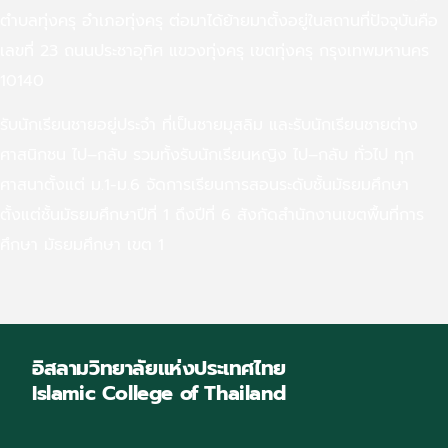
ตำบลทุ่งครุ อำเภอทุ่งครุ ต่อมาได้ย้ายมาตั้งอยู่ในสถานที่ปัจจุบันคือ
เลขที่ 23 ถนนประชาอุทิศ แขวงทุ่งครุ เขตทุ่งครุ กรุงเทพมหานคร
10140
รับนักเรียนชายอยู่ประจำ ที่เป็นชายมุสลิม และรับนักเรียนชายต่าง
ศาสนิกชน ไป–กลับ รวมทั้งรับนักเรียนหญิง ไป–กลับ ทั่วไป ทุก
ศาสนาตั้งแต่ ม.1-ม.6 จัดการเรียนการสอนระดับชั้นมัธยมศึกษา
ตั้งแต่ชั้นมัธยมศึกษาปีที่ 1 ถึงปีที่ 6 สังกัดสำนักงานเขตพื้นที่การ
ศึกษา มัธยมศึกษา เขต 1
อิสลามวิทยาลัยแห่งประเทศไทย
Islamic College of Thailand