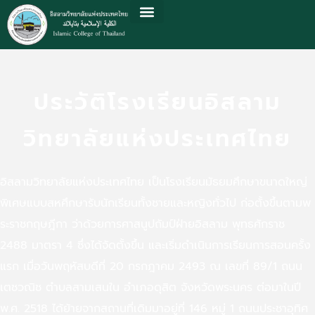
ประวัติโรงเรียนอิสลาม
วิทยาลัยแห่งประเทศไทย
อิสลามวิทยาลัยแห่งประเทศไทย เป็นโรงเรียนมัธยมศึกษาขนาดใหญ่
พิเศษแบบสหศึกษารับนักเรียนทั้งชายและหญิงทั่วไป ก่อตั้งขึ้นตามพ
ระราชกฤษฎีกา ว่าด้วยการศาสนูปถัมป์ฝ่ายอิสลาม พุทธศักราช
2488 มาตรา 4 ซึ่งได้จัดตั้งขึ้น และเริ่มดำเนินการเรียนการสอนครั้ง
แรก เมื่อวันพฤหัสบดีที่ 20 กรกฎาคม 2493 ณ เลขที่ 89/1 ถนน
เตชวณิช ตำบลสามเสนใน อำเภอดุสิต จังหวัดพระนคร ต่อมาในปี
พ.ศ. 2518 ได้ย้ายจากสถานที่เดิมมาอยู่ที่ 146 หมู่ 1 ถนนประชาอุทิศ