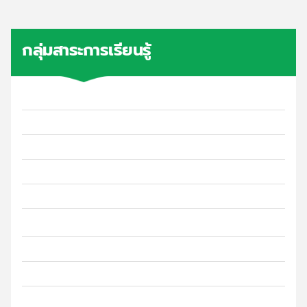
กลุ่มสาระการเรียนรู้
ภาษาไทย
คณิตศาสตร์
วิทยาศาสตร์และเทคโนโลยี
ภาษาต่างประเทศ
สังคมศึกษาศาสนาและวัฒนธรรม
สุขศึกษาและพลศึกษา
การงานอาชีพ
ศิลปะ
อิสลามศึกษาและภาษาอาหรับ