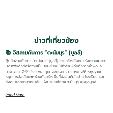
ข่าวที่เกี่ยวข้อง
📚 อิสลามกับการ “ตะนัมมุร” (บูลลี่)
📚 อิสลามกับการ “ตะนัมมุร” (บูลลี่) ร่วมสร้างสังคมแห่งความเมตตา
เคารพในศักดิ์ศรีความเป็นมนุษย์ และไม่ทำร้ายผู้อื่นทั้งทางคำพูดและ
การกระทำ 🤝💚🤍✨ เพราะทุกคนมีคุณค่าเท่าเทียมกัน🚫 หยุดบูลลี่
หยุดการล้อเลียน❤️ ร่วมกันสร้างพื้นที่ปลอดภัยในบ้าน โรงเรียน และ
สังคม#อิสลามวิทยาลัยแห่งประเทศไทย#ตะนัมมุร #หยุดบูลลี่
Read More