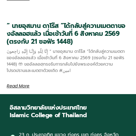
“ นายอุสมาน ดาโร๊ส ”ได้กลับสู่ความเมตตาขอ
งอัลลอฮแล้ว เมื่อเช้าวันที่ 6 สิงหาคม 2569
(ตรงกับ 21 ซอฟัร 1448)
إِنَّا لِلّهِ وَإِنَّـا إِلَيْهِ رَاجِعونَ “ นายอุสมาน ดาโร๊ส ”ได้กลับสู่ความเมตตา
ของอัลลอฮแล้ว เมื่อเช้าวันที่ 6 สิงหาคม 2569 (ตรงกับ 21 ซอฟัร
1448) 🤲 ขออัลลอฮฺทรงรับการกลับไปยังพระองค์ด้วยความ
โปรดปรานและเมตตาด้วยเถิด #امين
Read More
อิสลามวิทยาลัยแห่งประเทศไทย
Islamic College of Thailand
23 ถ. ประชาอุทิศ แขวง ทุ่งครุ เขต ทุ่งครุ จังหวัด