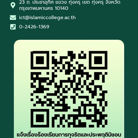
23 ถ. ประชาอุทิศ แขวง ทุ่งครุ เขต ทุ่งครุ จังหวัด
กรุงเทพมหานคร 10140
ict@islamiccollege.ac.th
0-2426-1369