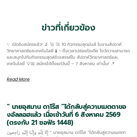
ข่าวที่เกี่ยวข้อง
✨ เปิดรับสมัครแล้ว! 🔬 🚀 🚀 10 กิจกรรมสุดมันส์ ในงานสัปดาห์
วิทยาศาสตร์และเทคโนโลยี 🧪 ✨ถึงเวลาปล่อยไอเดีย โชว์ความสามารถ
และสนุกไปกับกิจกรรมสุดสร้างสรรค์ใน สัปดาห์วิทยาศาสตร์และ
เทคโนโลยี 💡📅 สมัครได้ตั้งแต่วันนี้ – 7 สิงหาคม เท่านั้น! 📍
Read More
“ นายอุสมาน ดาโร๊ส ”ได้กลับสู่ความเมตตาขอ
งอัลลอฮแล้ว เมื่อเช้าวันที่ 6 สิงหาคม 2569
(ตรงกับ 21 ซอฟัร 1448)
إِنَّا لِلّهِ وَإِنَّـا إِلَيْهِ رَاجِعونَ “ นายอุสมาน ดาโร๊ส ”ได้กลับสู่ความเมตตา