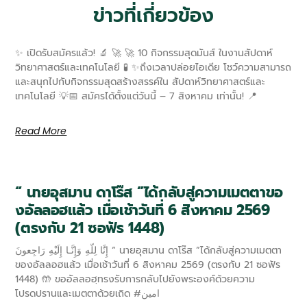
ข่าวที่เกี่ยวข้อง
✨ เปิดรับสมัครแล้ว! 🔬 🚀 🚀 10 กิจกรรมสุดมันส์ ในงานสัปดาห์
วิทยาศาสตร์และเทคโนโลยี 🧪 ✨ถึงเวลาปล่อยไอเดีย โชว์ความสามารถ
และสนุกไปกับกิจกรรมสุดสร้างสรรค์ใน สัปดาห์วิทยาศาสตร์และ
เทคโนโลยี 💡📅 สมัครได้ตั้งแต่วันนี้ – 7 สิงหาคม เท่านั้น! 📍
Read More
“ นายอุสมาน ดาโร๊ส ”ได้กลับสู่ความเมตตาขอ
งอัลลอฮแล้ว เมื่อเช้าวันที่ 6 สิงหาคม 2569
(ตรงกับ 21 ซอฟัร 1448)
إِنَّا لِلّهِ وَإِنَّـا إِلَيْهِ رَاجِعونَ “ นายอุสมาน ดาโร๊ส ”ได้กลับสู่ความเมตตา
ของอัลลอฮแล้ว เมื่อเช้าวันที่ 6 สิงหาคม 2569 (ตรงกับ 21 ซอฟัร
1448) 🤲 ขออัลลอฮฺทรงรับการกลับไปยังพระองค์ด้วยความ
โปรดปรานและเมตตาด้วยเถิด #امين