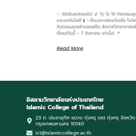
✨ เปิดรับสมัครแล้ว! 🔬 🚀 🚀 10 กิจกรรมสุ
และเทคโนโลยี 🧪 ✨ถึงเวลาปล่อยไอเดีย โชว
กิจกรรมสุดสร้างสรรค์ใน สัปดาห์วิทยาศาสตร
ตั้งแต่วันนี้ – 7 สิงหาคม เท่านั้น! 📍
Read More
อิสลามวิทยาลัยแห่งประเทศไทย
Islamic College of Thailand
23 ถ. ประชาอุทิศ แขวง ทุ่งครุ เขต ทุ่งครุ จังหวัด
กรุงเทพมหานคร 10140
ict@islamiccollege.ac.th