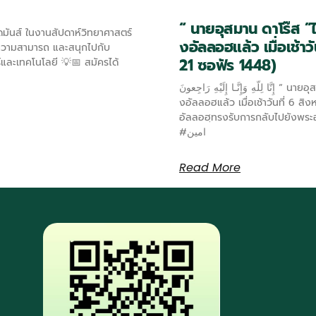
“ นายอุสมาน ดาโร๊ส ”
ดมันส์ ในงานสัปดาห์วิทยาศาสตร์
งอัลลอฮแล้ว เมื่อเช้า
์ความสามารถ และสนุกไปกับ
21 ซอฟัร 1448)
์และเทคโนโลยี 💡📅 สมัครได้
إِنَّا لِلّهِ وَإِنَّـا إِلَيْهِ رَاجِعونَ “ นายอุสมาน ดาโร๊ส ”ได้กลับสู่ความเมตตาขอ
งอัลลอฮแล้ว เมื่อเช้าวันที่ 6 
อัลลอฮฺทรงรับการกลับไปยังพระ
#امين
Read More