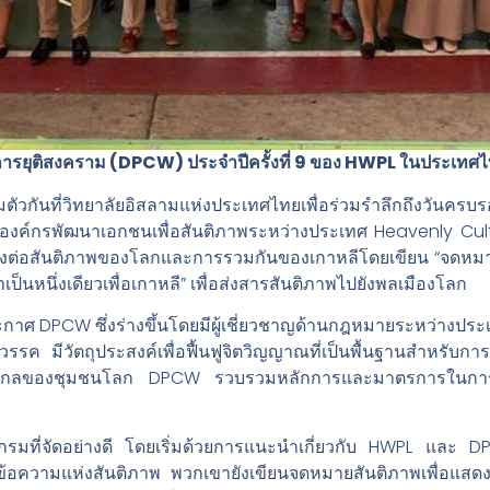
การยุติสงคราม (DPCW) ประจำปีครั้งที่ 9 ของ HWPL ในประเทศ
วกันที่วิทยาลัยอิสลามแห่งประเทศไทยเพื่อร่วมรำลึกถึงวันค
องค์กรพัฒนาเอกชนเพื่อสันติภาพระหว่างประเทศ Heavenly Cul
หวังต่อสันติภาพของโลกและการรวมกันของเกาหลีโดยเขียน “จดหมา
าเป็นหนึ่งเดียวเพื่อเกาหลี” เพื่อส่งสารสันติภาพไปยังพลเมืองโลก
้ประกาศ DPCW ซึ่งร่างขึ้นโดยมีผู้เชี่ยวชาญด้านกฎหมายระหว่างป
ค มีวัตถุประสงค์เพื่อฟื้นฟูจิตวิญญาณที่เป็นพื้นฐานสำหรับกา
านิยมสากลของชุมชนโลก DPCW รวบรวมหลักการและมาตรการในการป
กรมที่จัดอย่างดี โดยเริ่มด้วยการแนะนำเกี่ยวกับ HWPL และ DPCW
นข้อความแห่งสันติภาพ พวกเขายังเขียนจดหมายสันติภาพเพื่อแ