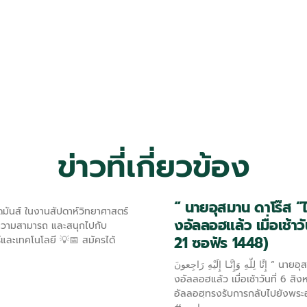
ข่าวที่เกี่ยวข้อง
“ นายอุสมาน ดาโร๊ส ”
ดมันส์ ในงานสัปดาห์วิทยาศาสตร์
งอัลลอฮแล้ว เมื่อเช้า
์ความสามารถ และสนุกไปกับ
21 ซอฟัร 1448)
์และเทคโนโลยี 💡📅 สมัครได้
إِنَّا لِلّهِ وَإِنَّـا إِلَيْهِ رَاجِعونَ “ นายอุสมาน ดาโร๊ส ”ได้กลับสู่ความเมตตาขอ
งอัลลอฮแล้ว เมื่อเช้าวันที่ 6 
อัลลอฮฺทรงรับการกลับไปยังพระ