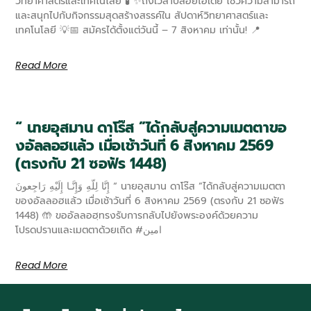
วิทยาศาสตร์และเทคโนโลยี 🧪 ✨ถึงเวลาปล่อยไอเดีย โชว์ความสามารถ
และสนุกไปกับกิจกรรมสุดสร้างสรรค์ใน สัปดาห์วิทยาศาสตร์และ
เทคโนโลยี 💡📅 สมัครได้ตั้งแต่วันนี้ – 7 สิงหาคม เท่านั้น! 📍
Read More
“ นายอุสมาน ดาโร๊ส ”ได้กลับสู่ความเมตตาขอ
งอัลลอฮแล้ว เมื่อเช้าวันที่ 6 สิงหาคม 2569
(ตรงกับ 21 ซอฟัร 1448)
إِنَّا لِلّهِ وَإِنَّـا إِلَيْهِ رَاجِعونَ “ นายอุสมาน ดาโร๊ส ”ได้กลับสู่ความเมตตา
ของอัลลอฮแล้ว เมื่อเช้าวันที่ 6 สิงหาคม 2569 (ตรงกับ 21 ซอฟัร
1448) 🤲 ขออัลลอฮฺทรงรับการกลับไปยังพระองค์ด้วยความ
โปรดปรานและเมตตาด้วยเถิด #امين
Read More